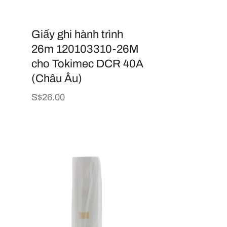
Giấy ghi hành trình
26m 120103310-26M
cho Tokimec DCR 40A
(Châu Âu)
Giá
S$26.00
thông
thường