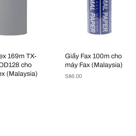
lex 169m TX-
Giấy Fax 100m cho
OD128 cho
máy Fax (Malaysia)
ex (Malaysia)
Giá
S$6.00
thông
thường