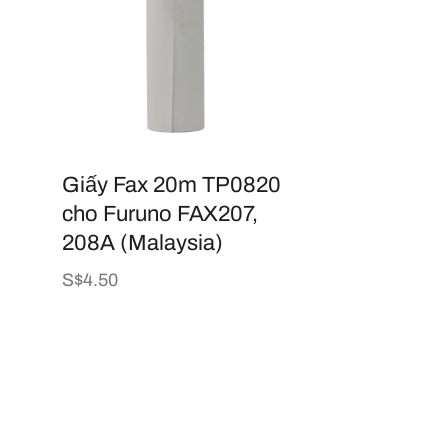
Giấy Fax 20m TP0820
cho Furuno FAX207,
208A (Malaysia)
Giá
S$4.50
thông
thường