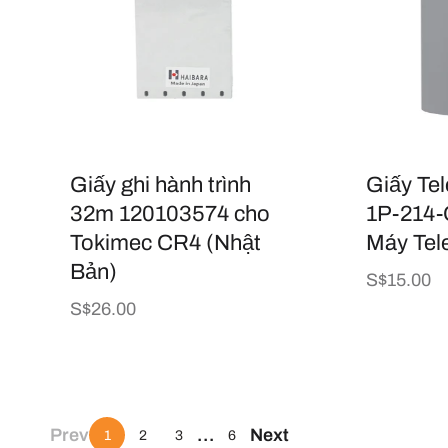
Giấy ghi hành trình
Giấy Te
32m 120103574 cho
1P-214-
Tokimec CR4 (Nhật
Máy Tel
Bản)
Giá
S$15.00
thông
Giá
S$26.00
thường
thông
thường
Prev
…
Next
1
2
3
6