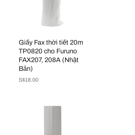
Giấy Fax thời tiết 20m
TP0820 cho Furuno
FAX207, 208A (Nhật
Bản)
Giá
S$18.00
thông
thường