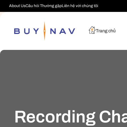
Chuyển
About Us
Câu hỏi Thường gặp
Liên hệ với chúng tôi
Đến Nội
Dung
Trang chủ
B
Recording Cha