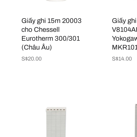
p
Giấy ghi 15m 20003
Giấy gh
:
cho Chessell
V8104A
Eurotherm 300/301
Yokoga
(Châu Âu)
MKR101
Giá
S$20.00
Giá
S$14.00
thông
thông
thường
thường