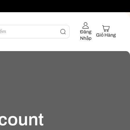
iếm
Đăng
Giỏ Hàng
Nhập
scount