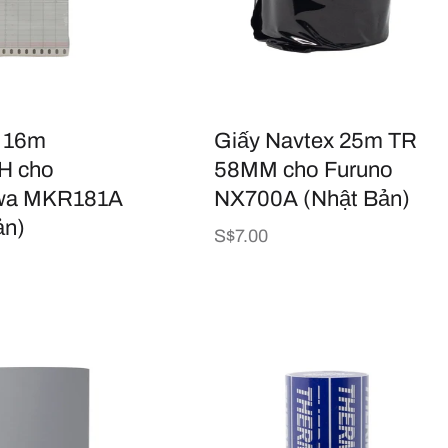
i 16m
Giấy Navtex 25m TR
H cho
58MM cho Furuno
wa MKR181A
NX700A (Nhật Bản)
ản)
Giá
S$7.00
thông
thường