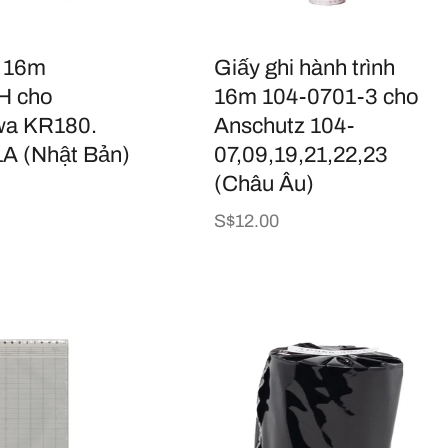
i 16m
Giấy ghi hành trình
H cho
16m 104-0701-3 cho
wa KR180.
Anschutz 104-
A (Nhật Bản)
07,09,19,21,22,23
(Châu Âu)
Giá
S$12.00
thông
thường