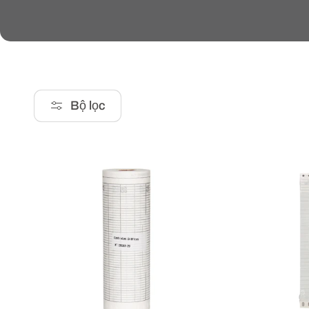
ộ
s
Bộ lọc
ư
u
t
ậ