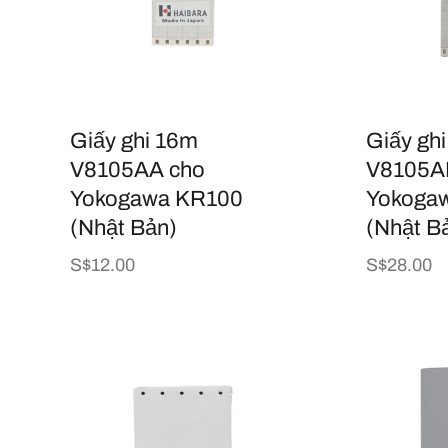
Giấy ghi 16m
Giấy gh
V8105AA cho
V8105A
Yokogawa KR100
Yokoga
(Nhật Bản)
(Nhật B
Giá
S$12.00
Giá
S$28.00
thông
thông
thường
thường