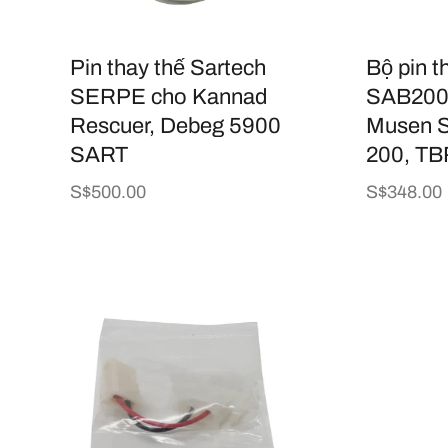
p
Pin thay thế Sartech
Bộ pin t
:
SERPE cho Kannad
SAB200 
Rescuer, Debeg 5900
Musen 
SART
200, TB
Giá
S$500.00
Giá
S$348.00
thông
thông
thường
thường