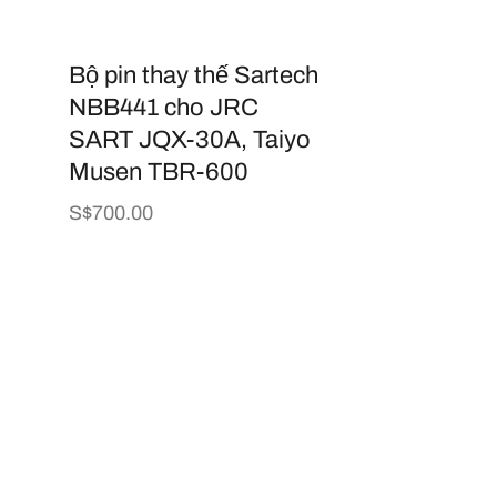
Bộ pin thay thế Sartech
NBB441 cho JRC
SART JQX-30A, Taiyo
Musen TBR-600
Giá
S$700.00
thông
thường