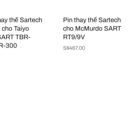
hay thế Sartech
Pin thay thế Sartech
cho Taiyo
cho McMurdo SART
SART TBR-
RT9/9V
R-300
Giá
S$467.00
thông
thường