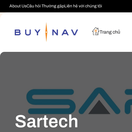
Chuyển
About Us
Câu hỏi Thường gặp
Liên hệ với chúng tôi
Đến Nội
Dung
Trang chủ
B
Sartech