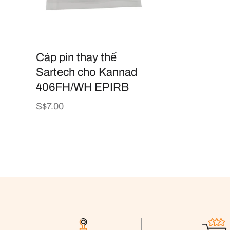
Cáp pin thay thế
Sartech cho Kannad
406FH/WH EPIRB
Giá
S$7.00
thông
thường