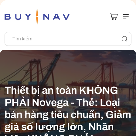
Chuyển Đến
Nội Dung
Tìm kiếm
B
Thiết bị an toàn KHÔNG
ộ
PHẢI Novega - Thẻ: Loại
s
bán hàng tiêu chuẩn, Giảm
ư
giá số lượng lớn, Nhãn