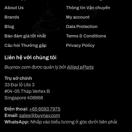
About Us
Thông tin Vận chuyển
Brands
My account
Blog
Data Protection
Bảo đảm giá tốt nhất
Terms & Conditions
Câu hỏi Thường gặp
Privacy Policy
Liên hệ với chúng tôi
Buynav.com được quản lý bởi
Allied eParts
Trụ sở chính
33 Đại lộ Ubi 3
#04-05 Tháp Vertex B
Singapore 408868
Điện thoại:
+65 6593 7975
Email:
sales@buynav.com
WhatsApp:
Nhấp vào biểu tượng ở góc dưới bên phải