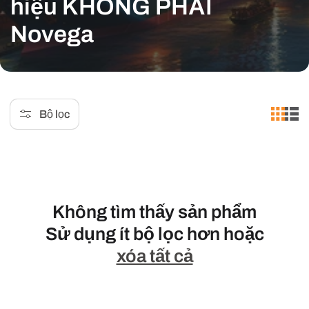
u
hiệu KHÔNG PHẢI
t
Novega
ậ
p
:
Bộ lọc
Không tìm thấy sản phẩm
Sử dụng ít bộ lọc hơn hoặc
xóa tất cả